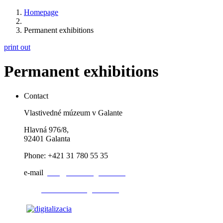
Homepage
Permanent exhibitions
print out
Permanent exhibitions
Contact
Vlastivedné múzeum v Galante
Hlavná 976/8,
92401 Galanta
Phone: +421 31 780 55 35
e-mail
:
info@muzeumgalanta.sk
web:
www.muzeumgalanta.sk