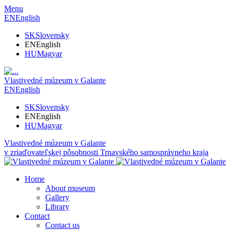
Menu
EN
English
SK
Slovensky
EN
English
HU
Magyar
Vlastivedné múzeum v Galante
EN
English
SK
Slovensky
EN
English
HU
Magyar
Vlastivedné múzeum v Galante
v zriaďovateľskej pôsobnosti Trnavského samosprávneho kraja
Home
About museum
Gallery
Library
Contact
Contact us