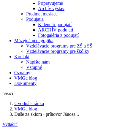
Pripravujeme
Archív výstav
Predmet mesiaca
Podujatia
Kalendár podujatí
ARCHÍV podujatí
Fotogaléria z podujatí
Múzejná pedagogika
Vzdelávacie programy pre ZŠ a SŠ
Vzdelávacie programy pre škôlky
Kontakt
Napíšte nám
Vstupné
Oznamy
VMGa blog
Dokumenty
hasici
Úvodná stránka
VMGa blog
Duše za sklom - príhovor Jánosa...
Vytlačiť