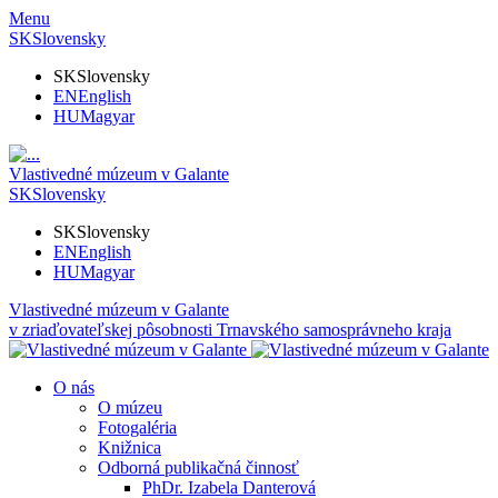
Menu
SK
Slovensky
SK
Slovensky
EN
English
HU
Magyar
Vlastivedné múzeum v Galante
SK
Slovensky
SK
Slovensky
EN
English
HU
Magyar
Vlastivedné múzeum v Galante
v zriaďovateľskej pôsobnosti Trnavského samosprávneho kraja
O nás
O múzeu
Fotogaléria
Knižnica
Odborná publikačná činnosť
PhDr. Izabela Danterová