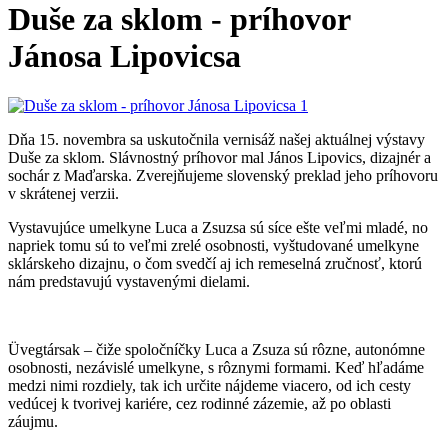
Duše za sklom - príhovor
Jánosa Lipovicsa
Dňa 15. novembra sa uskutočnila vernisáž našej aktuálnej výstavy
Duše za sklom. Slávnostný príhovor mal János Lipovics, dizajnér a
sochár z Maďarska. Zverejňujeme slovenský preklad jeho príhovoru
v skrátenej verzii.
Vystavujúce umelkyne Luca a Zsuzsa sú síce ešte veľmi mladé, no
napriek tomu sú to veľmi zrelé osobnosti, vyštudované umelkyne
sklárskeho dizajnu, o čom svedčí aj ich remeselná zručnosť, ktorú
nám predstavujú vystavenými dielami.
Üvegtársak – čiže spoločníčky Luca a Zsuza sú rôzne, autonómne
osobnosti, nezávislé umelkyne, s rôznymi formami. Keď hľadáme
medzi nimi rozdiely, tak ich určite nájdeme viacero, od ich cesty
vedúcej k tvorivej kariére, cez rodinné zázemie, až po oblasti
záujmu.