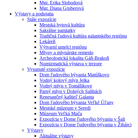
Mgr. Erika Slobodová
Mgr. Diana Gruberová
Výstavy a podujatia
Stále expozície
Mestská bytová kultúra
Sakrálne pamiatky
Tradičná ľudová kultúra galantského regiónu
Lekáreň
Výtvarní umelci regiónu
Mlyny a mlynárske remeslo
Archeologická lokalita Gáň-Brakoň
Numizmatická výstava v trezore
Vysunuté expozície
Dom ľudového bývania Matúškovo
Vodný kolový mlyn Jelka
Vodný mlyn v Tomášikove
Parný mlyn v Dolných Salibách
Renesančný kaštieľ Galanta
Dom ľudového bývania Veľké Úľany
Mestské múzeum v Seredi
Múzeum Veľká Mača
Expozícia v Dome ľudového bývania v Šali
Expozícia v Dome ľudového bývania v Žihárci
Výstavy
Aktuálne výstavy