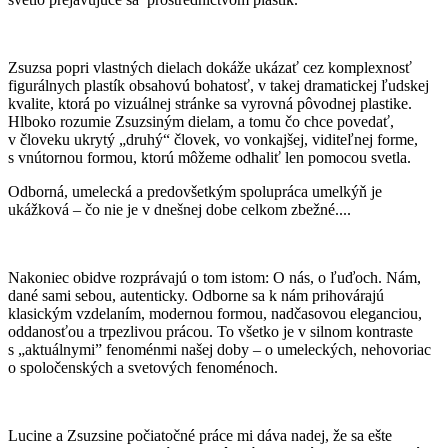
Zsuzsa popri vlastných dielach dokáže ukázať cez komplexnosť
figurálnych plastík obsahovú bohatosť, v takej dramatickej ľudskej
kvalite, ktorá po vizuálnej stránke sa vyrovná pôvodnej plastike.
Hlboko rozumie Zsuzsiným dielam, a tomu čo chce povedať,
v človeku ukrytý „druhý“ človek, vo vonkajšej, viditeľnej forme,
s vnútornou formou, ktorú môžeme odhaliť len pomocou svetla.
Odborná, umelecká a predovšetkým spolupráca umelkýň je
ukážková – čo nie je v dnešnej dobe celkom zbežné....
Nakoniec obidve rozprávajú o tom istom: O nás, o ľuďoch. Nám,
dané sami sebou, autenticky. Odborne sa k nám prihovárajú
klasickým vzdelaním, modernou formou, nadčasovou eleganciou,
oddanosťou a trpezlivou prácou. To všetko je v silnom kontraste
s „aktuálnymi” fenoménmi našej doby – o umeleckých, nehovoriac
o spoločenských a svetových fenoménoch.
Lucine a Zsuzsine počiatočné práce mi dáva nadej, že sa ešte