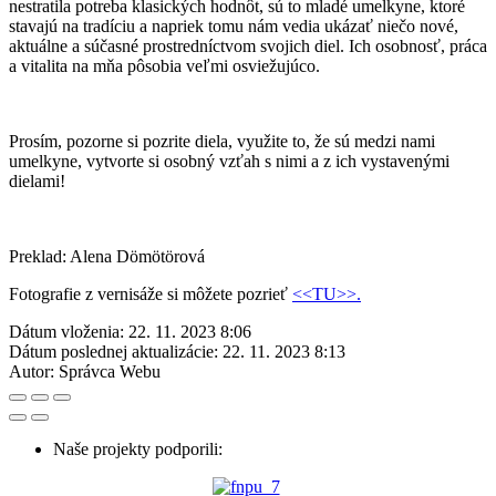
nestratila potreba klasických hodnôt, sú to mladé umelkyne, ktoré
stavajú na tradíciu a napriek tomu nám vedia ukázať niečo nové,
aktuálne a súčasné prostredníctvom svojich diel. Ich osobnosť, práca
a vitalita na mňa pôsobia veľmi osviežujúco.
Prosím, pozorne si pozrite diela, využite to, že sú medzi nami
umelkyne, vytvorte si osobný vzťah s nimi a z ich vystavenými
dielami!
Preklad: Alena Dömötörová
Fotografie z vernisáže si môžete pozrieť
<<TU>>.
Dátum vloženia:
22. 11. 2023 8:06
Dátum poslednej aktualizácie:
22. 11. 2023 8:13
Autor:
Správca Webu
Naše projekty podporili: