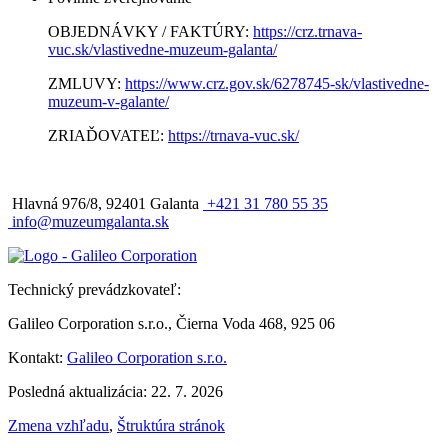
OBJEDNÁVKY / FAKTÚRY:
https://crz.trnava-
vuc.sk/vlastivedne-muzeum-galanta/
ZMLUVY:
https://www.crz.gov.sk/6278745-sk/vlastivedne-
muzeum-v-galante/
ZRIAĎOVATEĽ:
https://trnava-vuc.sk/
Hlavná 976/8, 92401 Galanta
+421 31 780 55 35
info@muzeumgalanta.sk
Technický prevádzkovateľ:
Galileo Corporation s.r.o., Čierna Voda 468, 925 06
Kontakt:
Galileo Corporation s.r.o.
Posledná aktualizácia: 22. 7. 2026
Zmena vzhľadu
,
Štruktúra stránok