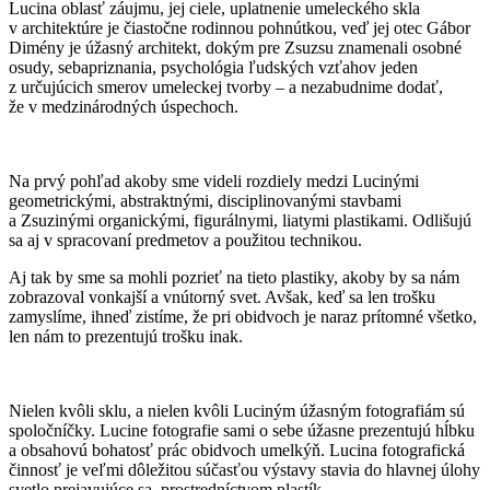
Lucina oblasť záujmu, jej ciele, uplatnenie umeleckého skla
v architektúre je čiastočne rodinnou pohnútkou, veď jej otec Gábor
Dimény je úžasný architekt, dokým pre Zsuzsu znamenali osobné
osudy, sebapriznania, psychológia ľudských vzťahov jeden
z určujúcich smerov umeleckej tvorby – a nezabudnime dodať,
že v medzinárodných úspechoch.
Na prvý pohľad akoby sme videli rozdiely medzi Lucinými
geometrickými, abstraktnými, disciplinovanými stavbami
a Zsuzinými organickými, figurálnymi, liatymi plastikami. Odlišujú
sa aj v spracovaní predmetov a použitou technikou.
Aj tak by sme sa mohli pozrieť na tieto plastiky, akoby by sa nám
zobrazoval vonkajší a vnútorný svet. Avšak, keď sa len trošku
zamyslíme, ihneď zistíme, že pri obidvoch je naraz prítomné všetko,
len nám to prezentujú trošku inak.
Nielen kvôli sklu, a nielen kvôli Luciným úžasným fotografiám sú
spoločníčky. Lucine fotografie sami o sebe úžasne prezentujú hĺbku
a obsahovú bohatosť prác obidvoch umelkýň. Lucina fotografická
činnosť je veľmi dôležitou súčasťou výstavy stavia do hlavnej úlohy
svetlo prejavujúce sa prostredníctvom plastík.