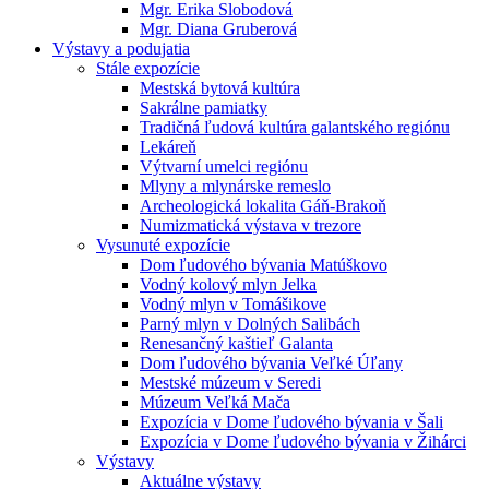
Mgr. Erika Slobodová
Mgr. Diana Gruberová
Výstavy a podujatia
Stále expozície
Mestská bytová kultúra
Sakrálne pamiatky
Tradičná ľudová kultúra galantského regiónu
Lekáreň
Výtvarní umelci regiónu
Mlyny a mlynárske remeslo
Archeologická lokalita Gáň-Brakoň
Numizmatická výstava v trezore
Vysunuté expozície
Dom ľudového bývania Matúškovo
Vodný kolový mlyn Jelka
Vodný mlyn v Tomášikove
Parný mlyn v Dolných Salibách
Renesančný kaštieľ Galanta
Dom ľudového bývania Veľké Úľany
Mestské múzeum v Seredi
Múzeum Veľká Mača
Expozícia v Dome ľudového bývania v Šali
Expozícia v Dome ľudového bývania v Žihárci
Výstavy
Aktuálne výstavy