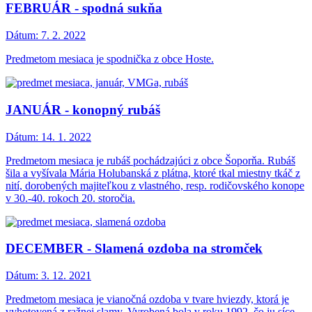
FEBRUÁR - spodná sukňa
Dátum:
7. 2. 2022
Predmetom mesiaca je spodnička z obce Hoste.
JANUÁR - konopný rubáš
Dátum:
14. 1. 2022
Predmetom mesiaca je rubáš pochádzajúci z obce Šoporňa. Rubáš
šila a vyšívala Mária Holubanská z plátna, ktoré tkal miestny tkáč z
nití, dorobených majiteľkou z vlastného, resp. rodičovského konope
v 30.-40. rokoch 20. storočia.
DECEMBER - Slamená ozdoba na stromček
Dátum:
3. 12. 2021
Predmetom mesiaca je vianočná ozdoba v tvare hviezdy, ktorá je
vyhotovená z ražnej slamy. Vyrobená bola v roku 1992, čo ju síce