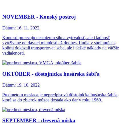
NOVEMBER - Konský postroj
Dátum:
16. 11. 2022
Kone sú pre svoju nesmiernu silu a vytrvalosť, ale i ladnosť
využívané od dávnej minulosti až dodnes. Ľudia v spolupráci s
koňmi dokázali transportovať seba, ale i ťažké náklady na väčšie
vzdialenosti.
OKTÓBER - dôstojnícka husárska šabľa
Dátum:
19. 10. 2022
Predmetom mesiaca je nepredpisová dôstojnícka husárska šabľa,
ktorá sa do zbierok múzea dostala ako dar v roku 1969.
SEPTEMBER - drevená miska