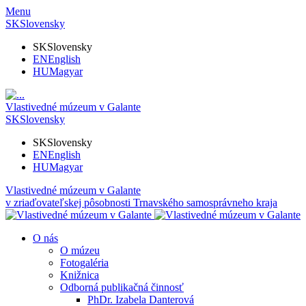
Menu
SK
Slovensky
SK
Slovensky
EN
English
HU
Magyar
Vlastivedné múzeum v Galante
SK
Slovensky
SK
Slovensky
EN
English
HU
Magyar
Vlastivedné múzeum v Galante
v zriaďovateľskej pôsobnosti Trnavského samosprávneho kraja
O nás
O múzeu
Fotogaléria
Knižnica
Odborná publikačná činnosť
PhDr. Izabela Danterová