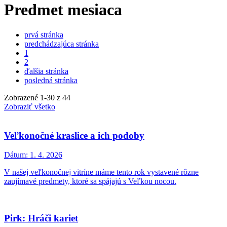
Predmet mesiaca
prvá stránka
predchádzajúca stránka
1
2
ďalšia stránka
posledná stránka
Zobrazené
1
-
30
z 44
Zobraziť všetko
Veľkonočné kraslice a ich podoby
Dátum:
1. 4. 2026
V našej veľkonočnej vitríne máme tento rok vystavené rôzne
zaujímavé predmety, ktoré sa spájajú s Veľkou nocou.
Pirk: Hráči kariet