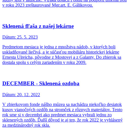
v roku 2023 zreštaurované Mgr.art. E. Gálikovou.
Sklenená fľaša z našej lekárne
Dátum:
25. 5. 2023
Predmetom mesiaca je jedna z množstva nádob, v ktorých boli
uskladňované liečivá, a je súčasťou mobiliáru historickej lekárne
Ernesta Ulreicha, pôvodne z Mostovej a z Galanty. Do zbierok sa
dostala spolu s celým zariadením v roku 2009.
DECEMBER - Sklenená ozdoba
Dátum:
20. 12. 2022
V zbierkovom fonde nášho múzea sa nachádza niekoľko desiatok
kusov vianočných ozdôb na stromček z rôznych materiálov. Tento
rok sme si v decembri ako predmet mesiaca vybrali jednu zo
sklenených ozdôb. Ďalší dôvod je aj ten, že rok 2022 je vyhlásený
za medzinárodný rok skla.