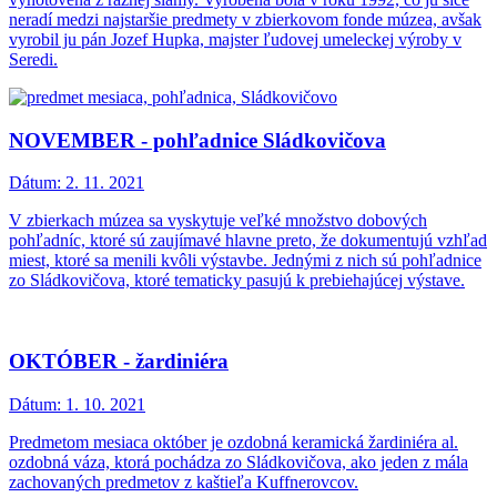
neradí medzi najstaršie predmety v zbierkovom fonde múzea, avšak
vyrobil ju pán Jozef Hupka, majster ľudovej umeleckej výroby v
Seredi.
NOVEMBER - pohľadnice Sládkovičova
Dátum:
2. 11. 2021
V zbierkach múzea sa vyskytuje veľké množstvo dobových
pohľadníc, ktoré sú zaujímavé hlavne preto, že dokumentujú vzhľad
miest, ktoré sa menili kvôli výstavbe. Jednými z nich sú pohľadnice
zo Sládkovičova, ktoré tematicky pasujú k prebiehajúcej výstave.
OKTÓBER - žardiniéra
Dátum:
1. 10. 2021
Predmetom mesiaca október je ozdobná keramická žardiniéra al.
ozdobná váza, ktorá pochádza zo Sládkovičova, ako jeden z mála
zachovaných predmetov z kaštieľa Kuffnerovcov.