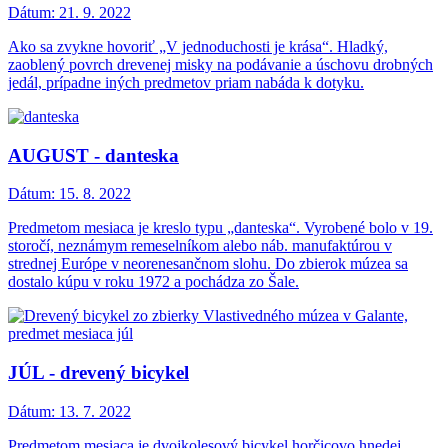
Dátum:
21. 9. 2022
Ako sa zvykne hovoriť „V jednoduchosti je krása“. Hladký,
zaoblený povrch drevenej misky na podávanie a úschovu drobných
jedál, prípadne iných predmetov priam nabáda k dotyku.
AUGUST - danteska
Dátum:
15. 8. 2022
Predmetom mesiaca je kreslo typu „danteska“. Vyrobené bolo v 19.
storočí, neznámym remeselníkom alebo náb. manufaktúrou v
strednej Európe v neorenesančnom slohu. Do zbierok múzea sa
dostalo kúpu v roku 1972 a pochádza zo Šale.
JÚL - drevený bicykel
Dátum:
13. 7. 2022
Predmetom mesiaca je dvojkolesový bicykel horčicovo hnedej