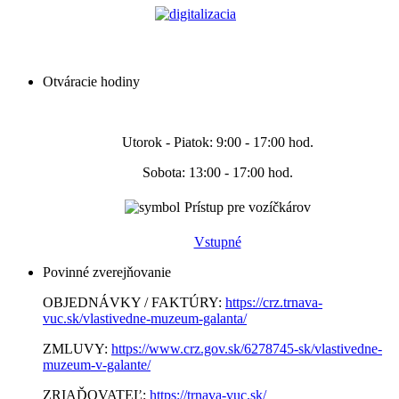
Otváracie hodiny
Utorok - Piatok: 9:00 - 17:00 hod.
Sobota: 13:00 - 17:00 hod.
Prístup pre vozíčkárov
Vstupné
Povinné zverejňovanie
OBJEDNÁVKY / FAKTÚRY:
https://crz.trnava-
vuc.sk/vlastivedne-muzeum-galanta/
ZMLUVY:
https://www.crz.gov.sk/6278745-sk/vlastivedne-
muzeum-v-galante/
ZRIAĎOVATEĽ:
https://trnava-vuc.sk/