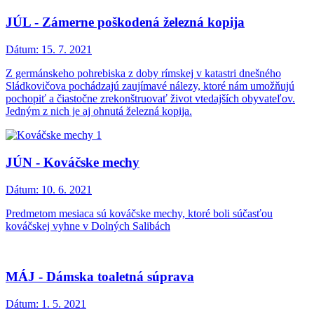
JÚL - Zámerne poškodená železná kopija
Dátum:
15. 7. 2021
Z germánskeho pohrebiska z doby rímskej v katastri dnešného
Sládkovičova pochádzajú zaujímavé nálezy, ktoré nám umožňujú
pochopiť a čiastočne zrekonštruovať život vtedajších obyvateľov.
Jedným z nich je aj ohnutá železná kopija.
JÚN - Kováčske mechy
Dátum:
10. 6. 2021
Predmetom mesiaca sú kováčske mechy, ktoré boli súčasťou
kováčskej vyhne v Dolných Salibách
MÁJ - Dámska toaletná súprava
Dátum:
1. 5. 2021