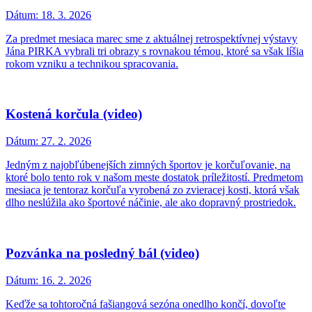
Dátum:
18. 3. 2026
Za predmet mesiaca marec sme z aktuálnej retrospektívnej výstavy
Jána PIRKA vybrali tri obrazy s rovnakou témou, ktoré sa však líšia
rokom vzniku a technikou spracovania.
Kostená korčula (video)
Dátum:
27. 2. 2026
Jedným z najobľúbenejších zimných športov je korčuľovanie, na
ktoré bolo tento rok v našom meste dostatok príležitostí. Predmetom
mesiaca je tentoraz korčuľa vyrobená zo zvieracej kosti, ktorá však
dlho neslúžila ako športové náčinie, ale ako dopravný prostriedok.
Pozvánka na posledný bál (video)
Dátum:
16. 2. 2026
Keďže sa tohtoročná fašiangová sezóna onedlho končí, dovoľte