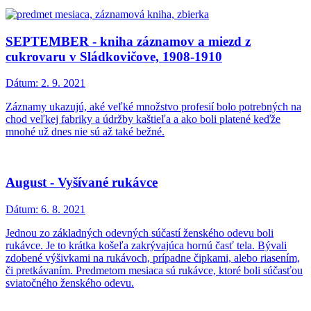
SEPTEMBER - kniha záznamov a miezd z
cukrovaru v Sládkovičove, 1908-1910
Dátum:
2. 9. 2021
Záznamy ukazujú, aké veľké množstvo profesií bolo potrebných na
chod veľkej fabriky a údržby kaštieľa a ako boli platené keďže
mnohé už dnes nie sú až také bežné.
August - Vyšívané rukávce
Dátum:
6. 8. 2021
Jednou zo základných odevných súčastí ženského odevu boli
rukávce. Je to krátka košeľa zakrývajúca hornú časť tela. Bývali
zdobené výšivkami na rukávoch, prípadne čipkami, alebo riasením,
či pretkávaním. Predmetom mesiaca sú rukávce, ktoré boli súčasťou
sviatočného ženského odevu.