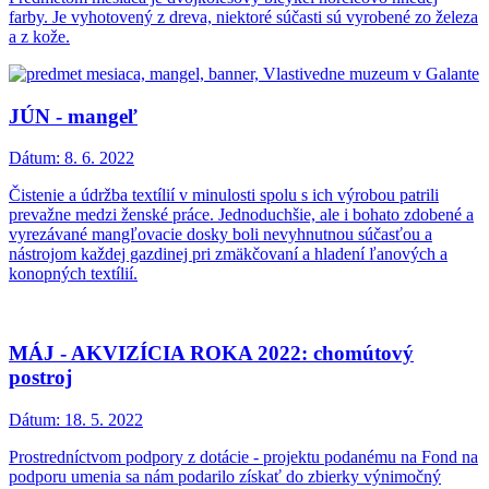
farby. Je vyhotovený z dreva, niektoré súčasti sú vyrobené zo železa
a z kože.
JÚN - mangeľ
Dátum:
8. 6. 2022
Čistenie a údržba textílií v minulosti spolu s ich výrobou patrili
prevažne medzi ženské práce. Jednoduchšie, ale i bohato zdobené a
vyrezávané mangľovacie dosky boli nevyhnutnou súčasťou a
nástrojom každej gazdinej pri zmäkčovaní a hladení ľanových a
konopných textílií.
MÁJ - AKVIZÍCIA ROKA 2022: chomútový
postroj
Dátum:
18. 5. 2022
Prostredníctvom podpory z dotácie - projektu podanému na Fond na
podporu umenia sa nám podarilo získať do zbierky výnimočný