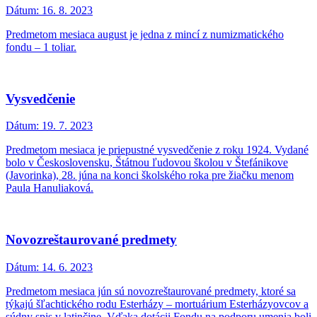
Dátum:
16. 8. 2023
Predmetom mesiaca august je jedna z mincí z numizmatického
fondu – 1 toliar.
Vysvedčenie
Dátum:
19. 7. 2023
Predmetom mesiaca je priepustné vysvedčenie z roku 1924. Vydané
bolo v Československu, Štátnou ľudovou školou v Štefánikove
(Javorinka), 28. júna na konci školského roka pre žiačku menom
Paula Hanuliaková.
Novozreštaurované predmety
Dátum:
14. 6. 2023
Predmetom mesiaca jún sú novozreštaurované predmety, ktoré sa
týkajú šľachtického rodu Esterházy – mortuárium Esterházyovcov a
súdny spis v latinčine. Vďaka dotácii Fondu na podporu umenia boli