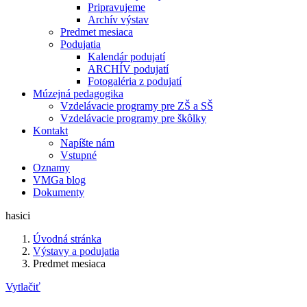
Pripravujeme
Archív výstav
Predmet mesiaca
Podujatia
Kalendár podujatí
ARCHÍV podujatí
Fotogaléria z podujatí
Múzejná pedagogika
Vzdelávacie programy pre ZŠ a SŠ
Vzdelávacie programy pre škôlky
Kontakt
Napíšte nám
Vstupné
Oznamy
VMGa blog
Dokumenty
hasici
Úvodná stránka
Výstavy a podujatia
Predmet mesiaca
Vytlačiť