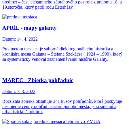
predmet – časť elegantného záprahového postroja z prelomu 18. a
19.storočia, ktorý patril rodu Esterházy.
APRÍL - mapy galanty
Dátum:
14. 4. 2022
Predmetom mesiaca je súborné dielo regionálneho historika a
kronikára mesta Galanta – Štefana Szekácsa ( 1924 – 1990), ktorý
sa systematicky venoval zaznamenávaniu histórie Galanty.
MAREC - Zbierka pohľadníc
Dátum:
7. 3. 2022
Rozsiahla zbierka obsahuje 341 kusov pohľadníc, ktorá poskytuje
nesmierne cenný pohľad na starú podobu mesta, jeho sídelnú a
urbanistickú štruktúru.