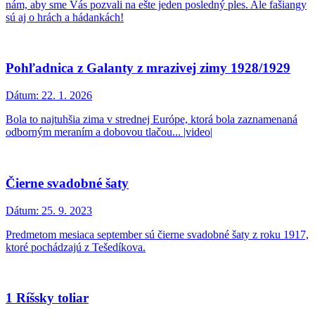
nám, aby sme Vás pozvali na ešte jeden posledný ples. Ale fašiangy
sú aj o hrách a hádankách!
Pohľadnica z Galanty z mrazivej zimy 1928/1929
Dátum:
22. 1. 2026
Bola to najtuhšia zima v strednej Európe, ktorá bola zaznamenaná
odborným meraním a dobovou tlačou... |video|
Čierne svadobné šaty
Dátum:
25. 9. 2023
Predmetom mesiaca september sú čierne svadobné šaty z roku 1917,
ktoré pochádzajú z Tešedíkova.
1 Ríšsky toliar