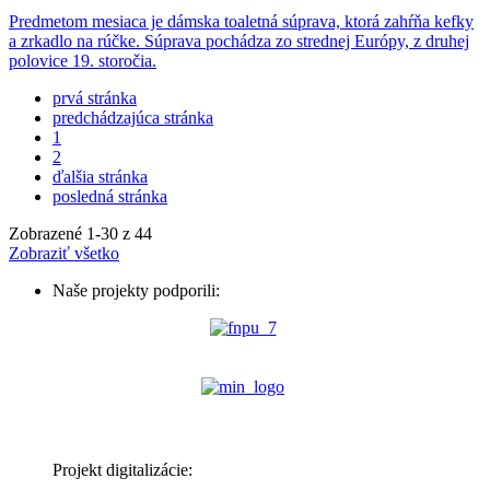
Predmetom mesiaca je dámska toaletná súprava, ktorá zahŕňa kefky
a zrkadlo na rúčke. Súprava pochádza zo strednej Európy, z druhej
polovice 19. storočia.
prvá stránka
predchádzajúca stránka
1
2
ďalšia stránka
posledná stránka
Zobrazené
1
-
30
z 44
Zobraziť všetko
Naše projekty podporili:
Projekt digitalizácie: