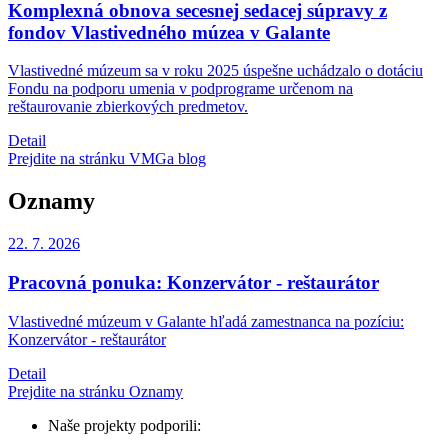
Komplexná obnova secesnej sedacej súpravy z
fondov Vlastivedného múzea v Galante
Vlastivedné múzeum sa v roku 2025 úspešne uchádzalo o dotáciu
Fondu na podporu umenia v podprograme určenom na
reštaurovanie zbierkových predmetov.
Detail
Prejdite na stránku VMGa blog
Oznamy
22. 7.
2026
Pracovná ponuka: Konzervátor - reštaurátor
Vlastivedné múzeum v Galante hľadá zamestnanca na pozíciu:
Konzervátor - reštaurátor
Detail
Prejdite na stránku Oznamy
Naše projekty podporili: