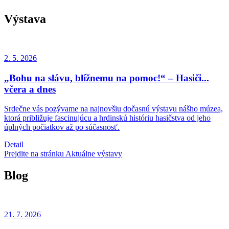
Výstava
2. 5.
2026
„Bohu na slávu, blížnemu na pomoc!“ – Hasiči...
včera a dnes
Srdečne vás pozývame na najnovšiu dočasnú výstavu nášho múzea,
ktorá približuje fascinujúcu a hrdinskú históriu hasičstva od jeho
úplných počiatkov až po súčasnosť.
Detail
Prejdite na stránku Aktuálne výstavy
Blog
21. 7.
2026