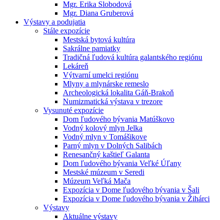
Mgr. Erika Slobodová
Mgr. Diana Gruberová
Výstavy a podujatia
Stále expozície
Mestská bytová kultúra
Sakrálne pamiatky
Tradičná ľudová kultúra galantského regiónu
Lekáreň
Výtvarní umelci regiónu
Mlyny a mlynárske remeslo
Archeologická lokalita Gáň-Brakoň
Numizmatická výstava v trezore
Vysunuté expozície
Dom ľudového bývania Matúškovo
Vodný kolový mlyn Jelka
Vodný mlyn v Tomášikove
Parný mlyn v Dolných Salibách
Renesančný kaštieľ Galanta
Dom ľudového bývania Veľké Úľany
Mestské múzeum v Seredi
Múzeum Veľká Mača
Expozícia v Dome ľudového bývania v Šali
Expozícia v Dome ľudového bývania v Žihárci
Výstavy
Aktuálne výstavy