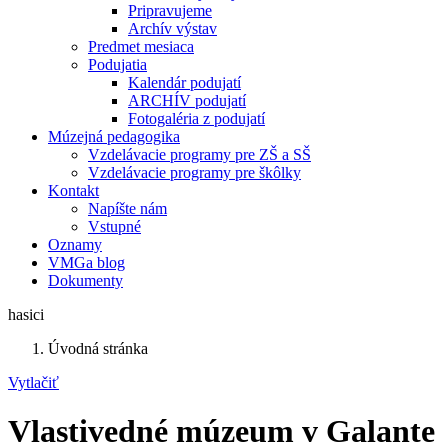
Pripravujeme
Archív výstav
Predmet mesiaca
Podujatia
Kalendár podujatí
ARCHÍV podujatí
Fotogaléria z podujatí
Múzejná pedagogika
Vzdelávacie programy pre ZŠ a SŠ
Vzdelávacie programy pre škôlky
Kontakt
Napíšte nám
Vstupné
Oznamy
VMGa blog
Dokumenty
hasici
Úvodná stránka
Vytlačiť
Vlastivedné múzeum v Galante