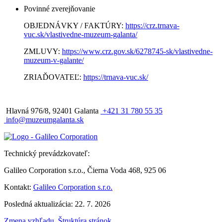
Povinné zverejňovanie
OBJEDNÁVKY / FAKTÚRY:
https://crz.trnava-
vuc.sk/vlastivedne-muzeum-galanta/
ZMLUVY:
https://www.crz.gov.sk/6278745-sk/vlastivedne-
muzeum-v-galante/
ZRIAĎOVATEĽ:
https://trnava-vuc.sk/
Hlavná 976/8, 92401 Galanta
+421 31 780 55 35
info@muzeumgalanta.sk
Technický prevádzkovateľ:
Galileo Corporation s.r.o., Čierna Voda 468, 925 06
Kontakt:
Galileo Corporation s.r.o.
Posledná aktualizácia: 22. 7. 2026
Zmena vzhľadu
,
Štruktúra stránok