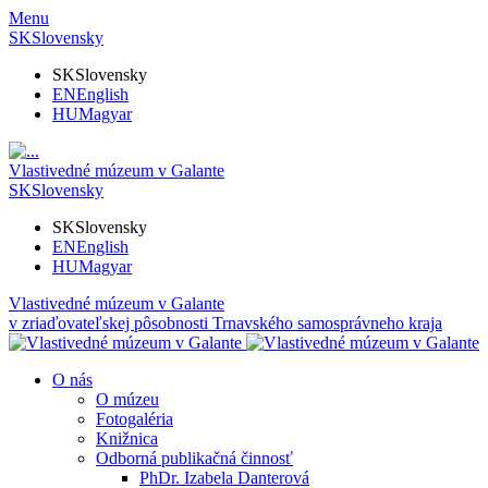
Menu
SK
Slovensky
SK
Slovensky
EN
English
HU
Magyar
Vlastivedné múzeum v Galante
SK
Slovensky
SK
Slovensky
EN
English
HU
Magyar
Vlastivedné múzeum v Galante
v zriaďovateľskej pôsobnosti Trnavského samosprávneho kraja
O nás
O múzeu
Fotogaléria
Knižnica
Odborná publikačná činnosť
PhDr. Izabela Danterová