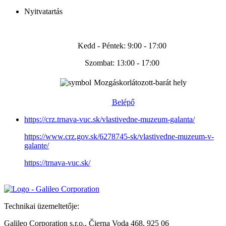
Nyitvatartás
Kedd - Péntek: 9:00 - 17:00
Szombat: 13:00 - 17:00
Mozgáskorlátozott-barát hely
Belépő
https://crz.trnava-vuc.sk/vlastivedne-muzeum-galanta/
https://www.crz.gov.sk/6278745-sk/vlastivedne-muzeum-v-
galante/
https://trnava-vuc.sk/
Technikai üzemeltetője:
Galileo Corporation s.r.o., Čierna Voda 468, 925 06