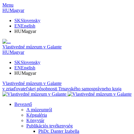
Menu
HU
Magyar
SK
Slovensky
EN
English
HU
Magyar
Vlastivedné múzeum v Galante
HU
Magyar
SK
Slovensky
EN
English
HU
Magyar
Vlastivedné múzeum v Galante
v zriaďovateľskej pôsobnosti Trnavského samosprávneho kraja
Bevezető
A múzeumról
Képgaléria
Könyvtár
Publikációs tevékenység
PhDr. Danter Izabella