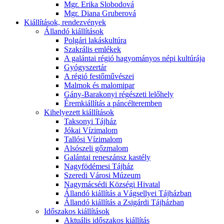
Mgr. Erika Slobodová
Mgr. Diana Gruberová
Kiállítások, rendezvények
Állandó kiállítások
Polgári lakáskultúra
Szakrális emlékek
A galántai régió hagyományos népi kultúrája
Gyógyszertár
A régió festőművészei
Malmok és malomipar
Gány-Barakonyi régészeti lelőhely
Éremkiállítás a páncélteremben
Kihelyezett kiállítások
Taksonyi Tájház
Jókai Vízimalom
Tallósi Vízimalom
Alsószeli gőzmalom
Galántai reneszánsz kastély
Nagyfödémesi Tájház
Szeredi Városi Múzeum
Nagymácsédi Községi Hivatal
Állandó kiállítás a Vágsellyei Tájházban
Állandó kiállítás a Zsigárdi Tájházban
Időszakos kiállítások
Aktuális időszakos kiállítás