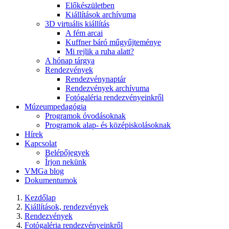
Előkészületben
Kiállítások archívuma
3D virtuális kiállítás
A fém arcai
Kuffner báró műgyűjteménye
Mi rejlik a ruha alatt?
A hónap tárgya
Rendezvények
Rendezvénynaptár
Rendezvények archívuma
Fotógaléria rendezvényeinkről
Múzeumpedagógia
Programok óvodásoknak
Programok alap- és középiskolásoknak
Hírek
Kapcsolat
Belépőjegyek
Írjon nekünk
VMGa blog
Dokumentumok
Kezdőlap
Kiállítások, rendezvények
Rendezvények
Fotógaléria rendezvényeinkről