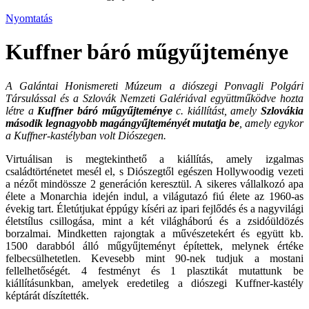
Nyomtatás
Kuffner báró műgyűjteménye
A Galántai Honismereti Múzeum a diószegi Ponvagli Polgári
Társulással és a Szlovák Nemzeti Galériával együttműködve hozta
létre a
Kuffner báró műgyűjteménye
c. kiállítást, amely
Szlovákia
második legnagyobb magángyűjteményét mutatja be
, amely egykor
a Kuffner-kastélyban volt Diószegen.
Virtuálisan is megtekinthető a kiállítás, amely izgalmas
családtörténetet mesél el, s Diószegtől egészen Hollywoodig vezeti
a nézőt mindössze 2 generáción keresztül. A sikeres vállalkozó apa
élete a Monarchia idején indul, a világutazó fiú élete az 1960-as
évekig tart. Életútjukat éppúgy kíséri az ipari fejlődés és a nagyvilági
életstílus csillogása, mint a két világháború és a zsidóüldözés
borzalmai. Mindketten rajongtak a művészetekért és együtt kb.
1500 darabból álló műgyűjteményt építettek, melynek értéke
felbecsülhetetlen. Kevesebb mint 90-nek tudjuk a mostani
fellelhetőségét. 4 festményt és 1 plasztikát mutattunk be
kiállításunkban, amelyek eredetileg a diószegi Kuffner-kastély
képtárát díszítették.