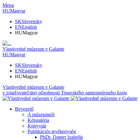
Menu
HU
Magyar
SK
Slovensky
EN
English
HU
Magyar
Vlastivedné múzeum v Galante
HU
Magyar
SK
Slovensky
EN
English
HU
Magyar
Vlastivedné múzeum v Galante
v zriaďovateľskej pôsobnosti Trnavského samosprávneho kraja
Bevezető
A múzeumról
Képgaléria
Könyvtár
Publikációs tevékenység
PhDr. Danter Izabella