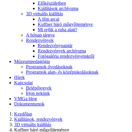
Előkészületben
Kiállítások archívuma
3D virtuális kiállítás
A fém arcai
Kuffner báró műgyűjteménye
Mi rejlik a ruha alatt?
A hónap tárgya
Rendezvények
Rendezvénynaptár
Rendezvények archívuma
Fotógaléria rendezvényeinkről
Múzeumpedagógia
Programok óvodásoknak
Programok alap- és középiskolásoknak
Hírek
Kapcsolat
Belépőjegyek
Írjon nekünk
VMGa blog
Dokumentumok
Kezdőlap
Kiállítások, rendezvények
3D virtuális kiállítás
Kuffner báró műgyűjteménye