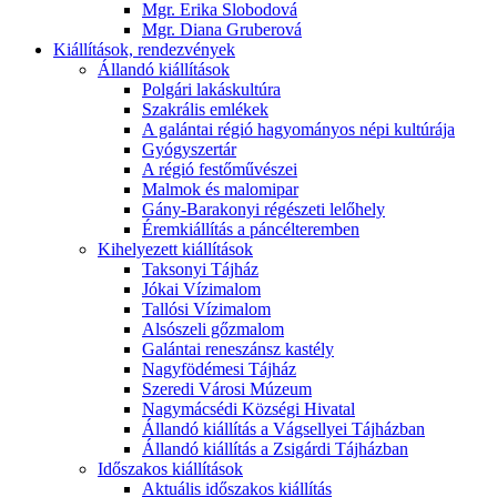
Mgr. Erika Slobodová
Mgr. Diana Gruberová
Kiállítások, rendezvények
Állandó kiállítások
Polgári lakáskultúra
Szakrális emlékek
A galántai régió hagyományos népi kultúrája
Gyógyszertár
A régió festőművészei
Malmok és malomipar
Gány-Barakonyi régészeti lelőhely
Éremkiállítás a páncélteremben
Kihelyezett kiállítások
Taksonyi Tájház
Jókai Vízimalom
Tallósi Vízimalom
Alsószeli gőzmalom
Galántai reneszánsz kastély
Nagyfödémesi Tájház
Szeredi Városi Múzeum
Nagymácsédi Községi Hivatal
Állandó kiállítás a Vágsellyei Tájházban
Állandó kiállítás a Zsigárdi Tájházban
Időszakos kiállítások
Aktuális időszakos kiállítás