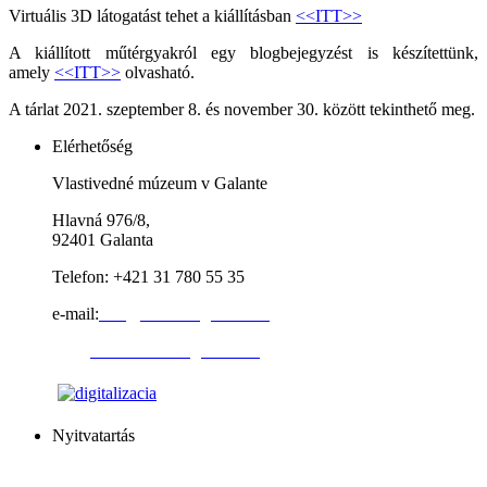
Virtuális 3D látogatást tehet a kiállításban
<<ITT>>
A kiállított műtérgyakról egy blogbejegyzést is készítettünk,
amely
<<ITT>>
olvasható.
A tárlat 2021. szeptember 8. és november 30. között tekinthető meg.
Elérhetőség
Vlastivedné múzeum v Galante
Hlavná 976/8,
92401 Galanta
Telefon: +421 31 780 55 35
e-mail:
info@muzeumgalanta.sk
web:
www.muzeumgalanta.sk
Nyitvatartás