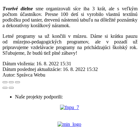
Tvorivé dielne
sme organizovali síce iba 3 krát, ale s veľkým
počtom účastníkov. Presne 100 detí si vyrobilo vlastnú textilnú
podložku pod tanier, drevenú nástennú tabuľu na dôležité poznámky
a dekoratívny korálkový náramok.
Letné programy sa už končili v múzeu. Dáme si krátku pauzu
od múzejno-pedagogických programov, ale v pozadí už
pripravujeme vzdelávacie programy na prichádzajúci školský rok.
Sľubujeme, že budú tiež plné zábavy!
Dátum vloženia:
16. 8. 2022 15:31
Dátum poslednej aktualizácie:
16. 8. 2022 15:32
Autor:
Správca Webu
Naše projekty podporili: