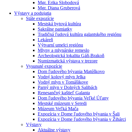
Mgr. Erika Slobodová
Mgr. Diana Gruberová
Výstavy a podujatia
Stále expozície
Mestská bytová kultúra
Sakrálne pamiatky
Tradičná ľudová kultúra galantského regiónu
Lekáreň
Výtvarní umelci regiónu
Mlyny a mlynárske remeslo
Archeologická lokalita Gáň-Brakoň
Numizmatická výstava v trezore
Vysunuté expozície
Dom ľudového bývania Matúškovo
Vodný kolový mlyn Jelka
Vodný mlyn v Tomášikove
Parný mlyn v Dolných Salibách
Renesančný kaštieľ Galanta
Dom ľudového bývania Veľké Úľany
Mestské múzeum v Seredi
Múzeum Veľká Mača
Expozícia v Dome ľudového bývania v Šali
Expozícia v Dome ľudového bývania v Žihárci
Výstavy
Aktuálne výstavy