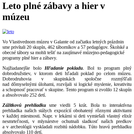
Leto plné zábavy a hier v
múzeu
Vo Vlastivednom múzeu v Galante od začiatku letných prázdnin
sme privítali 20 skupín, 462 táborníkov a 57 pedagógov. Školské a
obecné tábory sa mohli tešiť na zaujímavé múzejno-pedagogické
programy plné hier a zábavy.
Najžiadanejšie bolo
Hľadanie pokladu
. Bol to program plný
dobrodružstiev, v ktorom deti hľadali poklad po celom múzeu.
Dobrodruhovia v skupinkách spoločne rozmýšľali
nad dômyselnými úlohami, rozvíjali si logické myslenie, kreativitu
a schopnosť pracovať v skupine. Tento program si zvolilo 12 skupín
a absolvovalo 252 detí.
Zážitkovú prehliadku
sme viedli 5 krát. Bola to interaktívna
prehliadka našich stálych expozícií obohatený rôznymi aktivitami
v každej miestnosti. Napr. v lekárni si deti vymiešali vlastný elixír
nesmrteľnosti, v mlynárstve ochutnali sladkosť našich predkov
a v archeológii vyskladali rozbitú nádobku. Túto hravú prehliadku
absolvovalo 110 detí.