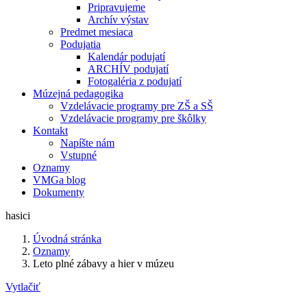
Pripravujeme
Archív výstav
Predmet mesiaca
Podujatia
Kalendár podujatí
ARCHÍV podujatí
Fotogaléria z podujatí
Múzejná pedagogika
Vzdelávacie programy pre ZŠ a SŠ
Vzdelávacie programy pre škôlky
Kontakt
Napíšte nám
Vstupné
Oznamy
VMGa blog
Dokumenty
hasici
Úvodná stránka
Oznamy
Leto plné zábavy a hier v múzeu
Vytlačiť