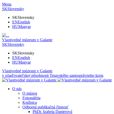
Menu
SK
Slovensky
SK
Slovensky
EN
English
HU
Magyar
Vlastivedné múzeum v Galante
SK
Slovensky
SK
Slovensky
EN
English
HU
Magyar
Vlastivedné múzeum v Galante
v zriaďovateľskej pôsobnosti Trnavského samosprávneho kraja
O nás
O múzeu
Fotogaléria
Knižnica
Odborná publikačná činnosť
PhDr. Izabela Danterová