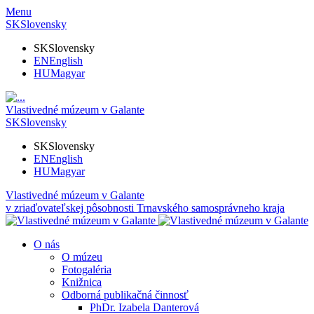
Menu
SK
Slovensky
SK
Slovensky
EN
English
HU
Magyar
Vlastivedné múzeum v Galante
SK
Slovensky
SK
Slovensky
EN
English
HU
Magyar
Vlastivedné múzeum v Galante
v zriaďovateľskej pôsobnosti Trnavského samosprávneho kraja
O nás
O múzeu
Fotogaléria
Knižnica
Odborná publikačná činnosť
PhDr. Izabela Danterová