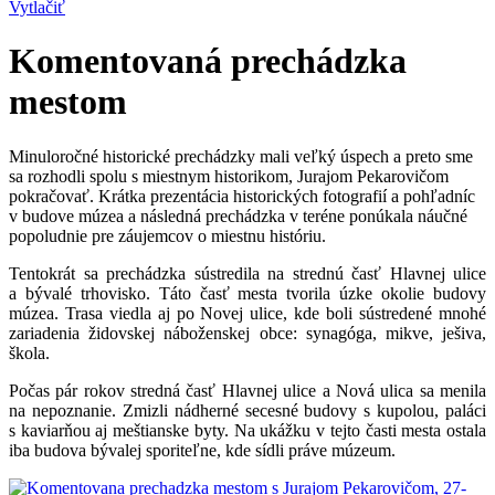
Vytlačiť
Komentovaná prechádzka
mestom
Minuloročné historické prechádzky mali veľký úspech a preto sme
sa rozhodli spolu s miestnym historikom, Jurajom Pekarovičom
pokračovať. Krátka prezentácia historických fotografií a pohľadníc
v budove múzea a následná prechádzka v teréne ponúkala náučné
popoludnie pre záujemcov o miestnu históriu.
Tentokrát sa prechádzka sústredila na strednú časť Hlavnej ulice
a bývalé trhovisko. Táto časť mesta tvorila úzke okolie budovy
múzea. Trasa viedla aj po Novej ulice, kde boli sústredené mnohé
zariadenia židovskej náboženskej obce: synagóga, mikve, ješiva,
škola.
Počas pár rokov stredná časť Hlavnej ulice a Nová ulica sa menila
na nepoznanie. Zmizli nádherné secesné budovy s kupolou, paláci
s kaviarňou aj meštianske byty. Na ukážku v tejto časti mesta ostala
iba budova bývalej sporiteľne, kde sídli práve múzeum.