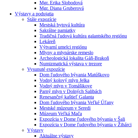
Mgr. Erika Slobodová
Mgr. Diana Gruberová
Výstavy a podujatia
Stále expozície
Mestská bytová kultúra
Sakrálne pamiatky
Tradičná ľudová kultúra galantského regiónu
Lekáreň
Výtvarní umelci regiónu
Mlyny a mlynárske remeslo
Archeologická lokalita Gáň-Brakoň
Numizmatická výstava v trezore
Vysunuté expozície
Dom ľudového bývania Matúškovo
Vodný kolový mlyn Jelka
Vodný mlyn v Tomášikove
Parný mlyn v Dolných Salibách
Renesančný kaštieľ Galanta
Dom ľudového bývania Veľké Úľany
Mestské múzeum v Seredi
Múzeum Veľká Mača
Expozícia v Dome ľudového bývania v Šali
Expozícia v Dome ľudového bývania v Žihárci
Výstavy
Aktuálne výstavy