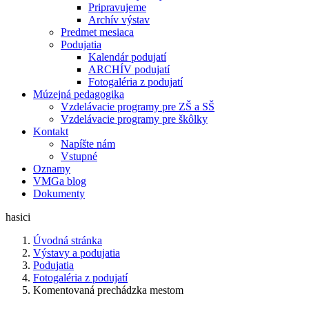
Pripravujeme
Archív výstav
Predmet mesiaca
Podujatia
Kalendár podujatí
ARCHÍV podujatí
Fotogaléria z podujatí
Múzejná pedagogika
Vzdelávacie programy pre ZŠ a SŠ
Vzdelávacie programy pre škôlky
Kontakt
Napíšte nám
Vstupné
Oznamy
VMGa blog
Dokumenty
hasici
Úvodná stránka
Výstavy a podujatia
Podujatia
Fotogaléria z podujatí
Komentovaná prechádzka mestom