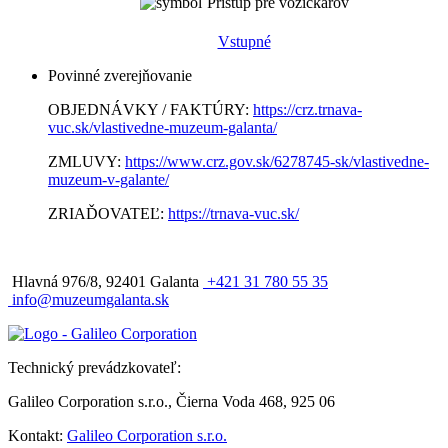
Prístup pre vozíčkárov
Vstupné
Povinné zverejňovanie
OBJEDNÁVKY / FAKTÚRY:
https://crz.trnava-
vuc.sk/vlastivedne-muzeum-galanta/
ZMLUVY:
https://www.crz.gov.sk/6278745-sk/vlastivedne-
muzeum-v-galante/
ZRIAĎOVATEĽ:
https://trnava-vuc.sk/
Hlavná 976/8, 92401 Galanta
+421 31 780 55 35
info@muzeumgalanta.sk
Technický prevádzkovateľ:
Galileo Corporation s.r.o., Čierna Voda 468, 925 06
Kontakt:
Galileo Corporation s.r.o.