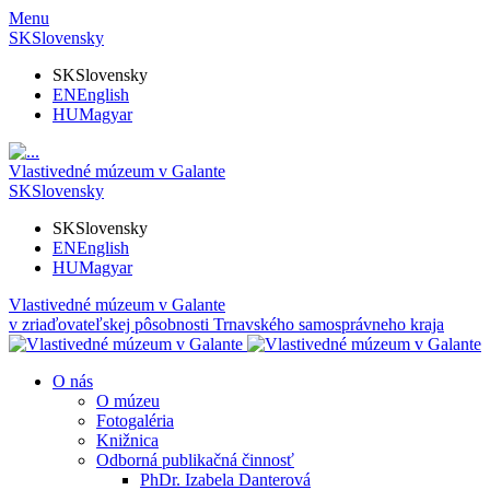
Menu
SK
Slovensky
SK
Slovensky
EN
English
HU
Magyar
Vlastivedné múzeum v Galante
SK
Slovensky
SK
Slovensky
EN
English
HU
Magyar
Vlastivedné múzeum v Galante
v zriaďovateľskej pôsobnosti Trnavského samosprávneho kraja
O nás
O múzeu
Fotogaléria
Knižnica
Odborná publikačná činnosť
PhDr. Izabela Danterová