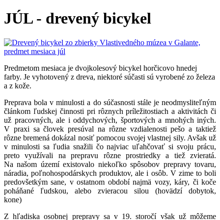
JÚL - drevený bicykel
Predmetom mesiaca je dvojkolesový bicykel horčicovo hnedej
farby. Je vyhotovený z dreva, niektoré súčasti sú vyrobené zo železa
a z kože.
Preprava bola v minulosti a do súčasnosti stále je neodmysliteľným
článkom ľudskej činnosti pri rôznych príležitostiach a aktivitách či
už pracovných, ale i oddychových, športových a mnohých iných.
V praxi sa človek presúval na rôzne vzdialenosti pešo a taktiež
rôzne bremená dokázal nosiť pomocou svojej vlastnej sily. Avšak už
v minulosti sa ľudia snažili čo najviac uľahčovať si svoju prácu,
preto využívali na prepravu rôzne prostriedky a tiež zvieratá.
Na našom území existovalo niekoľko spôsobov prepravy tovaru,
náradia, poľnohospodárskych produktov, ale i osôb. V zime to boli
predovšetkým sane, v ostatnom období najmä vozy, káry, či koče
poháňané ľudskou, alebo zvieracou silou (hovädzí dobytok,
kone)
Z hľadiska osobnej prepravy sa v 19. storočí však už môžeme