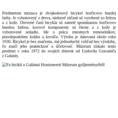
Predmetom mesiaca je dvojkolesový bicykel horčicovo hnedej
farby. Je vyhotovený z dreva, niektoré súčasti sú vyrobené zo železa
a z kože. Drevené časti bicykla sú natreté spomínanou horčicovo
hnedou farbou, kovové komponenty sú čierne a z kože je
vyhotovené sedadlo. Ide o prácu miestnych remeselníkov,
pravdepodobne kolára a kováča. Výroba je datovaná okolo roku
1930. Bicykel je bez značenia, má jednoduchý vzhľad bez výzdoby,
čo značí jeho praktickosť a účelovosť. Múzeum získalo tento
predmet v roku 1972 do svojich zbierok od Ľudovíta Gravaniča
z Galanty.