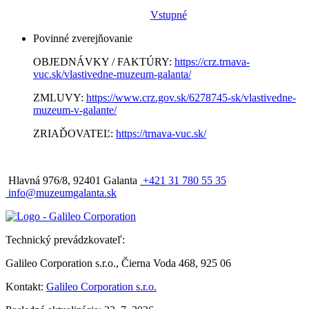
Vstupné
Povinné zverejňovanie
OBJEDNÁVKY / FAKTÚRY:
https://crz.trnava-
vuc.sk/vlastivedne-muzeum-galanta/
ZMLUVY:
https://www.crz.gov.sk/6278745-sk/vlastivedne-
muzeum-v-galante/
ZRIAĎOVATEĽ:
https://trnava-vuc.sk/
Hlavná 976/8, 92401 Galanta
+421 31 780 55 35
info@muzeumgalanta.sk
Technický prevádzkovateľ:
Galileo Corporation s.r.o., Čierna Voda 468, 925 06
Kontakt:
Galileo Corporation s.r.o.