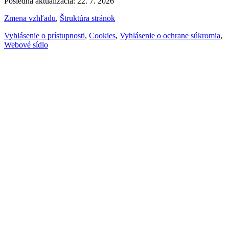
Posledná aktualizácia: 22. 7. 2026
Zmena vzhľadu
,
Štruktúra stránok
Vyhlásenie o prístupnosti
,
Cookies
,
Vyhlásenie o ochrane súkromia
,
Webové sídlo