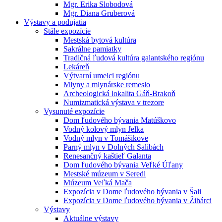
Mgr. Erika Slobodová
Mgr. Diana Gruberová
Výstavy a podujatia
Stále expozície
Mestská bytová kultúra
Sakrálne pamiatky
Tradičná ľudová kultúra galantského regiónu
Lekáreň
Výtvarní umelci regiónu
Mlyny a mlynárske remeslo
Archeologická lokalita Gáň-Brakoň
Numizmatická výstava v trezore
Vysunuté expozície
Dom ľudového bývania Matúškovo
Vodný kolový mlyn Jelka
Vodný mlyn v Tomášikove
Parný mlyn v Dolných Salibách
Renesančný kaštieľ Galanta
Dom ľudového bývania Veľké Úľany
Mestské múzeum v Seredi
Múzeum Veľká Mača
Expozícia v Dome ľudového bývania v Šali
Expozícia v Dome ľudového bývania v Žihárci
Výstavy
Aktuálne výstavy