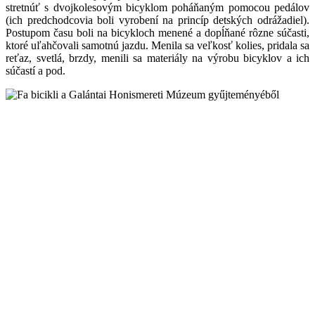
stretnúť s dvojkolesovým bicyklom poháňaným pomocou pedálov
(ich predchodcovia boli vyrobení na princíp detských odrážadiel).
Postupom času boli na bicykloch menené a dopĺňané rôzne súčasti,
ktoré uľahčovali samotnú jazdu. Menila sa veľkosť kolies, pridala sa
reťaz, svetlá, brzdy, menili sa materiály na výrobu bicyklov a ich
súčastí a pod.