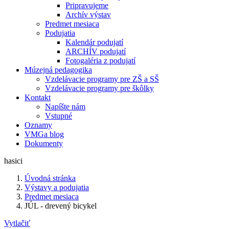
Pripravujeme
Archív výstav
Predmet mesiaca
Podujatia
Kalendár podujatí
ARCHÍV podujatí
Fotogaléria z podujatí
Múzejná pedagogika
Vzdelávacie programy pre ZŠ a SŠ
Vzdelávacie programy pre škôlky
Kontakt
Napíšte nám
Vstupné
Oznamy
VMGa blog
Dokumenty
hasici
Úvodná stránka
Výstavy a podujatia
Predmet mesiaca
JÚL - drevený bicykel
Vytlačiť